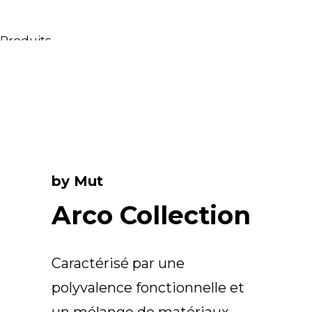
Produits
Tous les produits
Meubles & Lavabos
Bagnoires
Douches
Conteneurs & étagères
Miroirs
by Mut
Chaises
Lampes
Arco Collection
Accessoires
Papiers peints
Caractérisé par une
Robinets
Catalogues
polyvalence fonctionnelle et
Collections