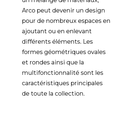
un mélange de matériaux,
Arco Collection
Arco peut devenir un design
Beam Collection
pour de nombreux espaces en
Frame
Frieze Collection
ajoutant ou en enlevant
Noto
différents éléments. Les
Nouveau Collection
formes géométriques ovales
Origami Collection
et rondes ainsi que la
Plateau Collection
multifonctionnalité sont les
Rest Collection
Ribbon Collection
caractéristiques principales
Stand Collection
de toute la collection.
Swing Collection
Projets
À propos de nous