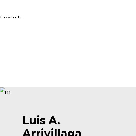
Produits
Tous les produits
Meubles & Lavabos
Bagnoires
Douches
Conteneurs & étagères
Miroirs
Chaises
Lampes
Accessoires
Papiers peints
Robinets
Luis A.
Catalogues
Arrivillaga
Collections