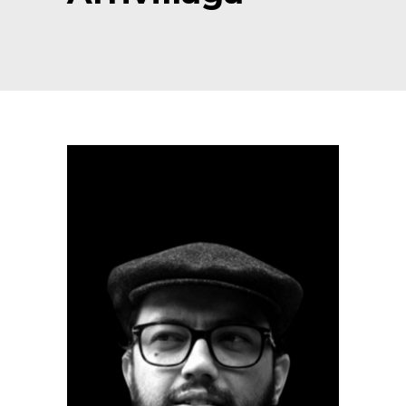
Arco Collection
Beam Collection
Frame
Frieze Collection
Noto
Nouveau Collection
Origami Collection
Plateau Collection
Rest Collection
Ribbon Collection
Stand Collection
Swing Collection
Projets
À propos de nous