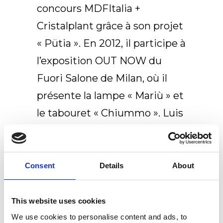
concours MDFItalia +
Cristalplant grâce à son projet
« Pütia ». En 2012, il participe à
l’exposition OUT NOW du
Fuori Salone de Milan, où il
présente la lampe « Mariù » et
le tabouret « Chiummo ». Luis
Arrivillaga vit et travaille à
Milan et il collabore avec
plusieurs studios et
Consent
Details
About
entreprises, notamment MDF
Italia, Made a Mano, Prospero
This website uses cookies
Rasulo.
We use cookies to personalise content and ads, to