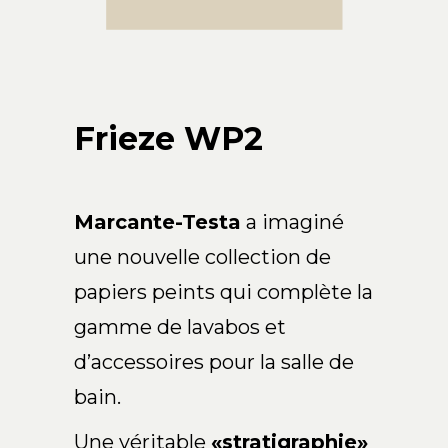
Arco Collection
Beam Collection
Frame
Frieze Collection
Frieze WP2
Noto
Nouveau Collection
Origami Collection
Plateau Collection
Marcante-Testa
a imaginé
Rest Collection
une nouvelle collection de
Ribbon Collection
papiers peints qui complète la
Stand Collection
gamme de lavabos et
Swing Collection
d’accessoires pour la salle de
Projets
À propos de nous
bain.
Une véritable
«stratigraphie»