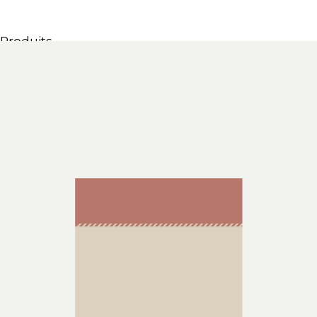
Produits
Tous les produits
Meubles & Lavabos
Bagnoires
Douches
Conteneurs & étagères
Miroirs
Chaises
Lampes
Accessoires
Papiers peints
Robinets
Catalogues
Collections