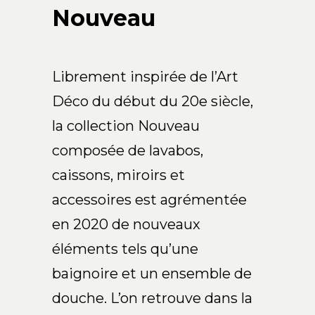
Arco Collection
Nouveau
Beam Collection
Frame
Frieze Collection
Librement inspirée de l’Art
Noto
Déco du début du 20e siècle,
Nouveau Collection
la collection Nouveau
Origami Collection
composée de lavabos,
Plateau Collection
caissons, miroirs et
Rest Collection
Ribbon Collection
accessoires est agrémentée
Stand Collection
en 2020 de nouveaux
Swing Collection
éléments tels qu’une
Projets
baignoire et un ensemble de
À propos de nous
douche. L’on retrouve dans la