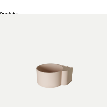
Produits
Tous les produits
Meubles & Lavabos
Bagnoires
Douches
Conteneurs & étagères
Miroirs
Chaises
Lampes
Accessoires
Papiers peints
Robinets
Catalogues
Collections