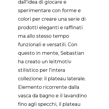
dall’idea di giocare e
Arco Collection
sperimentare con forme e
Beam Collection
Frame
colori per creare una serie di
Collezione Frieze
prodotti eleganti e raffinati
Noto
ma allo stesso tempo
Collezione Nouveau
funzionali e versatili. Con
Origami Collection
questo in mente, Sebastian
Collezione Plateau
Collezione Rest
ha creato un leitmotiv
Collezione Ribbon
stilistico per l’intera
Collezione Stand
collezione: il plateau laterale.
Swing Collection
Elemento ricorrente dalla
Progetti
vasca da bagno e il lavandino
Chi siamo
fino agli specchi, il plateau