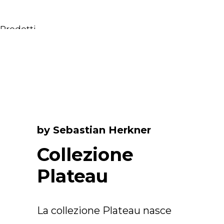
Prodotti
Tutti i Prodotti
Consolle, mobili & lavabi
Vasche Da Bagno
Docce
Contenitori
Specchi
by Sebastian Herkner
Sedute
Lampade
Collezione
Accessori
Plateau
Carta da parati
Rubinetti
Cataloghi
La collezione Plateau nasce
Collezioni