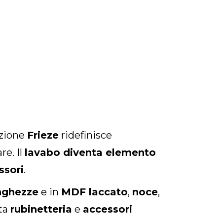
lezione
Frieze
ridefinisce
e. Il
lavabo diventa elemento
ssori
.
nghezze
e in
MDF laccato
,
noce
,
ita
rubinetteria
e
accessori