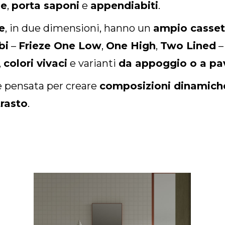
le
,
porta saponi
e
appendiabiti
.
e
, in due dimensioni, hanno un
ampio cassett
bi
–
Frieze One Low
,
One High
,
Two Lined
–
,
colori vivaci
e varianti
da appoggio o a p
e pensata per creare
composizioni dinamich
trasto
.