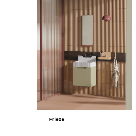
IT
Frieze