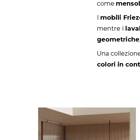
come
menso
Arco Collection
Beam Collection
I
mobili Friez
Frame
mentre i
lava
Collezione Frieze
geometriche
Noto
Collezione Nouveau
Una collezion
Origami Collection
colori in con
Collezione Plateau
Collezione Rest
Collezione Ribbon
Collezione Stand
Swing Collection
Progetti
Chi siamo