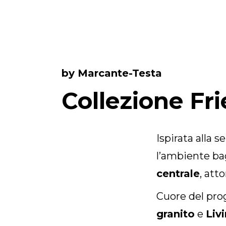
Prodotti
Tutti i Prodotti
Consolle, mobili & lavabi
by Marcante-Testa
Vasche Da Bagno
Docce
Collezione Fr
Contenitori
Specchi
Sedute
Ispirata alla s
Lampade
l’ambiente ba
Accessori
centrale
, att
Carta da parati
Rubinetti
Cuore del pro
Cataloghi
granito
e
Liv
Collezioni