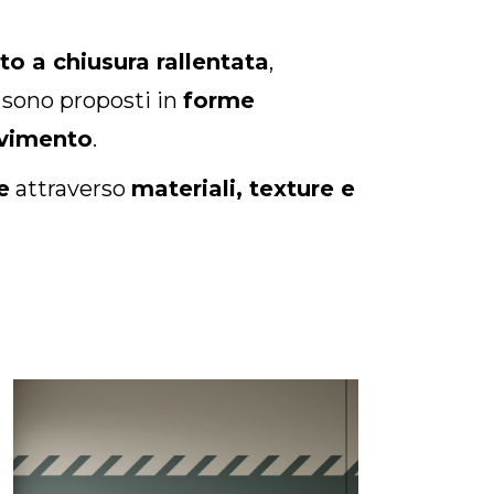
o a chiusura rallentata
,
 sono proposti in
forme
avimento
.
e
attraverso
materiali, texture e