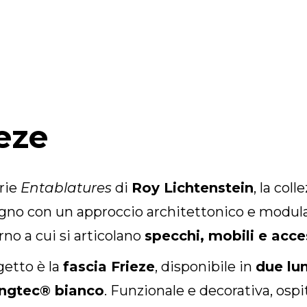
ieze
erie
Entablatures
di
Roy Lichtenstein
, la col
gno con un approccio architettonico e modular
orno a cui si articolano
specchi, mobili e acce
getto è la
fascia Frieze
, disponibile in
due lu
ingtec® bianco
. Funzionale e decorativa, osp