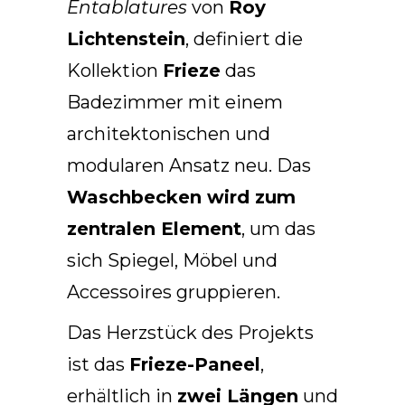
Entablatures
von
Roy
Arco Collection
Lichtenstein
, definiert die
Beam Collection
Frame
Kollektion
Frieze
das
Frieze Kollektion
Badezimmer mit einem
Noto
architektonischen und
Nouveau Collection
modularen Ansatz neu. Das
Origami Collection
Waschbecken wird zum
Plateau Collection
Rest Collection
zentralen Element
, um das
Ribbon Collection
sich Spiegel, Möbel und
Stand Collection
Accessoires gruppieren.
Swing Collection
Projekte
Das Herzstück des Projekts
Über uns
ist das
Frieze-Paneel
,
erhältlich in
zwei Längen
und