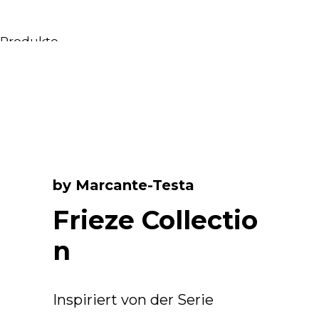
Produkte
Alle Produkte
Möbel & Waschbecken
Badewannen
Duschen
Regale und Bücherregale
Spiegel
by Marcante-Testa
Stühle
Beleuchtung
Frieze Collectio
Accessoires
n
Tapeten
Tippt
Katalogs
Inspiriert von der Serie
Sammlung