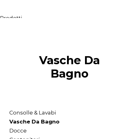
Prodotti
Tutti i Prodotti
Consolle, mobili & lavabi
Vasche Da Bagno
Docce
Vasche Da
Contenitori
Bagno
Specchi
Sedute
Lampade
Accessori
Carta da parati
Consolle & Lavabi
Rubinetti
Vasche Da Bagno
Cataloghi
Docce
Collezioni