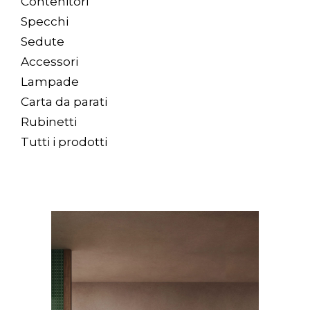
Contenitori
Arco Collection
Specchi
Beam Collection
Sedute
Frame
Accessori
Collezione Frieze
Lampade
Noto
Carta da parati
Collezione Nouveau
Rubinetti
Origami Collection
Tutti i prodotti
Collezione Plateau
Collezione Rest
Collezione Ribbon
Collezione Stand
Swing Collection
Progetti
Chi siamo