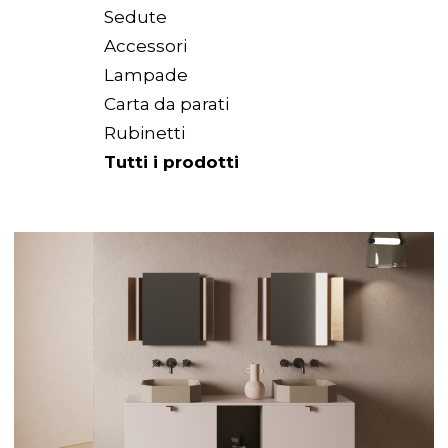
Arco Collection
Sedute
Beam Collection
Accessori
Frame
Lampade
Collezione Frieze
Carta da parati
Noto
Rubinetti
Collezione Nouveau
Tutti i prodotti
Origami Collection
Collezione Plateau
Collezione Rest
Collezione Ribbon
Collezione Stand
Swing Collection
Progetti
Chi siamo