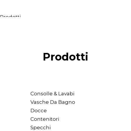
Prodotti
Tutti i Prodotti
Consolle, mobili & lavabi
Vasche Da Bagno
Docce
Prodotti
Contenitori
Specchi
Sedute
Lampade
Accessori
Consolle & Lavabi
Carta da parati
Vasche Da Bagno
Rubinetti
Docce
Cataloghi
Contenitori
Collezioni
Specchi