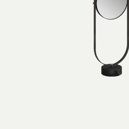
Arco Collection
Beam Collection
Frame
Collezione Frieze
Noto
Collezione Nouveau
Origami Collection
Collezione Plateau
Collezione Rest
Collezione Ribbon
Collezione Stand
Swing Collection
Progetti
Chi siamo