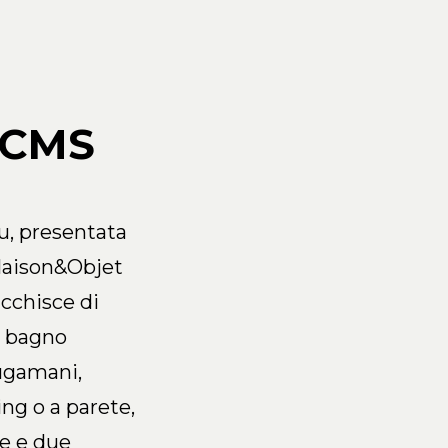
 CMS
u, presentata
 Maison&Objet
icchisce di
i bagno
ugamani,
ing o a parete,
e e due