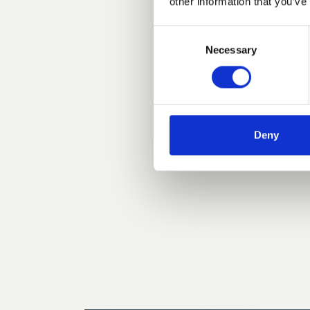
other information that you’ve
Bernhardt-Vella
Consent
e dall'interior 
Necessary
Selection
una visione comu
la ricerca intes
maestri del pa
Deny