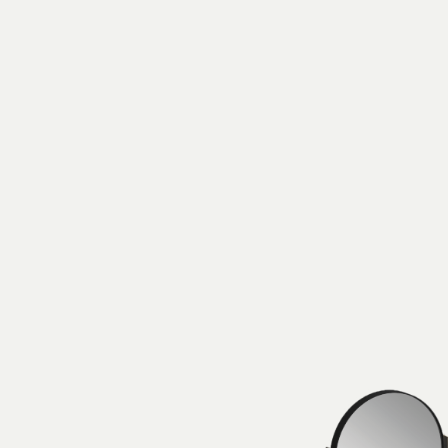
Prodotti
Tutti i Prodotti
Consolle, mobili & lavabi
Vasche Da Bagno
Docce
Contenitori
Specchi
Sedute
Lampade
Accessori
Carta da parati
Rubinetti
Cataloghi
Collezioni