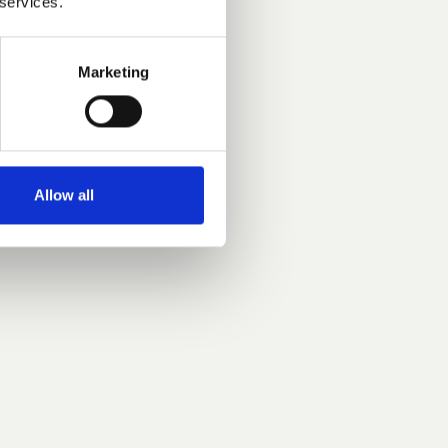
 services.
 Ellen Bernhardt
e progettiste con
Marketing
nto di partenza è
do dell'arte, dai
ed estremamente
Allow all