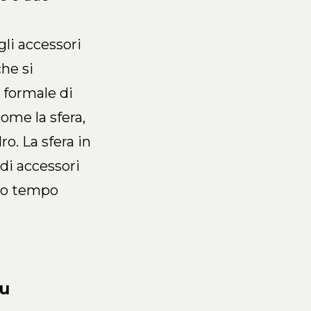
li accessori
che si
 formale di
ome la sfera,
dro. La sfera in
 di accessori
sso tempo
au