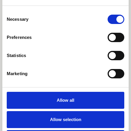
Consent
Mut
Necessary
Selection
Preferences
Lo studio MUT viene fondato dai
designer Alberto Sánchez e Eduardo
Statistics
Villalón nel 2010. Un team
multidisciplinare che si basa sul
Marketing
concetto di design emotivo. Fin dalla
nascita, la mission dello studio MUT è
sperimentare con il design per
Allow all
ridefinire gli oggetti di tutti i giorni. I
loro prodotti, premiati a livello
Allow selection
internazionale, vengono