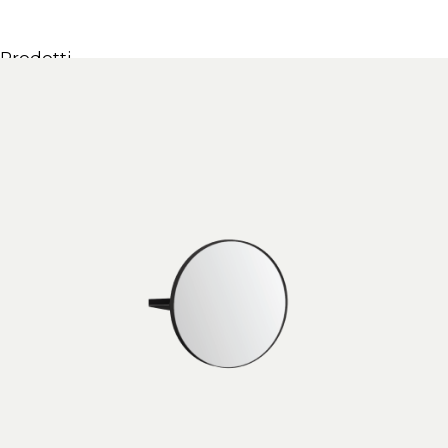
Prodotti
Tutti i Prodotti
Consolle, mobili & lavabi
Vasche Da Bagno
Docce
Contenitori
Specchi
Sedute
Lampade
Accessori
Carta da parati
Rubinetti
Cataloghi
Collezioni