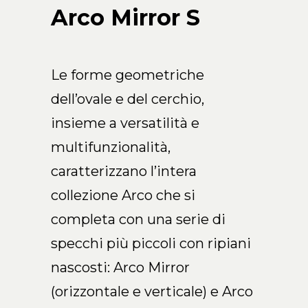
Arco Collection
Arco Mirror S
Beam Collection
Frame
Collezione Frieze
Le forme geometriche
Noto
dell’ovale e del cerchio,
Collezione Nouveau
insieme a versatilità e
Origami Collection
multifunzionalità,
Collezione Plateau
caratterizzano l’intera
Collezione Rest
Collezione Ribbon
collezione Arco che si
Collezione Stand
completa con una serie di
Swing Collection
specchi più piccoli con ripiani
Progetti
nascosti: Arco Mirror
Chi siamo
(orizzontale e verticale) e Arco