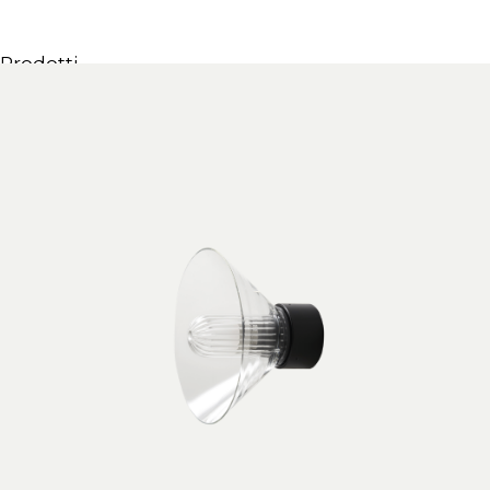
Prodotti
Tutti i Prodotti
Consolle, mobili & lavabi
Vasche Da Bagno
Docce
Contenitori
Specchi
Sedute
Lampade
Accessori
Carta da parati
Rubinetti
Cataloghi
Collezioni