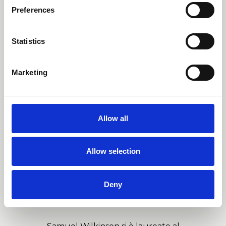
Samuel Wilkinson
Preferences
Statistics
L'impegno di Samuel Wilkinson nel
progettare oggetti interessanti
Marketing
emerge molto nel suo lavoro,
cercando sempre di aggiungere un
nuovo approccio dinamico sia nelle
Allow all
forme che nelle funzioni. La sua
profonda conoscenza dei materiali e
Allow selection
della produzione lo aiuta a superare i
limiti pur mantenendo un alto livello
Deny
di dettaglio e manualità.