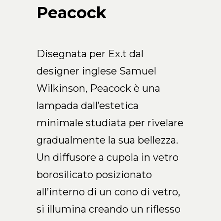
Arco Collection
Peacock
Beam Collection
Frame
Collezione Frieze
Disegnata per Ex.t dal
Noto
designer inglese Samuel
Collezione Nouveau
Wilkinson, Peacock è una
Origami Collection
lampada dall’estetica
Collezione Plateau
minimale studiata per rivelare
Collezione Rest
Collezione Ribbon
gradualmente la sua bellezza.
Collezione Stand
Un diffusore a cupola in vetro
Swing Collection
borosilicato posizionato
Progetti
all’interno di un cono di vetro,
Chi siamo
si illumina creando un riflesso