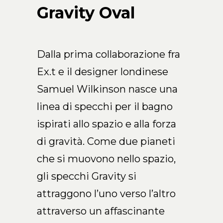
Arco Collection
Gravity Oval
Beam Collection
Frame
Collezione Frieze
Dalla prima collaborazione fra
Noto
Ex.t e il designer londinese
Collezione Nouveau
Samuel Wilkinson nasce una
Origami Collection
linea di specchi per il bagno
Collezione Plateau
ispirati allo spazio e alla forza
Collezione Rest
Collezione Ribbon
di gravità. Come due pianeti
Collezione Stand
che si muovono nello spazio,
Swing Collection
gli specchi Gravity si
Progetti
attraggono l’uno verso l’altro
Chi siamo
attraverso un affascinante