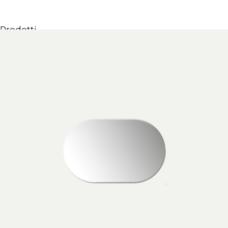
Prodotti
Tutti i Prodotti
Consolle, mobili & lavabi
Vasche Da Bagno
Docce
Contenitori
Specchi
Sedute
Lampade
Accessori
Carta da parati
Rubinetti
Cataloghi
Collezioni