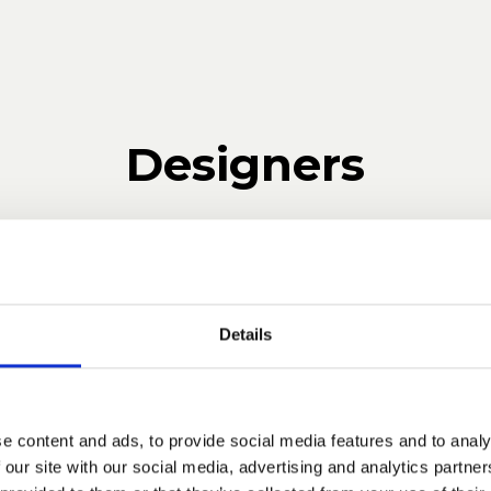
Designers
Bernhardt & Vella
Details
la wurde 2008 von der deutschen Designerin Ellen Ber
nenarchitektin Paola Vella gegründet. Die Firma hat ihren
kt ist die Forschung als ein maieutischer Prozess, sie 
e content and ads, to provide social media features and to analy
stwelt stammen können, von den Meistern der Vergange
 our site with our social media, advertising and analytics partn
ektur, und von diesem Ausgangspunkt aus kreieren sie ih