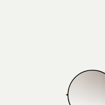
Produkte
Alle Produkte
Möbel & Waschbecken
Badewannen
Duschen
Regale und Bücherregale
Spiegel
Stühle
Beleuchtung
Accessoires
Tapeten
Tippt
Katalogs
Sammlung