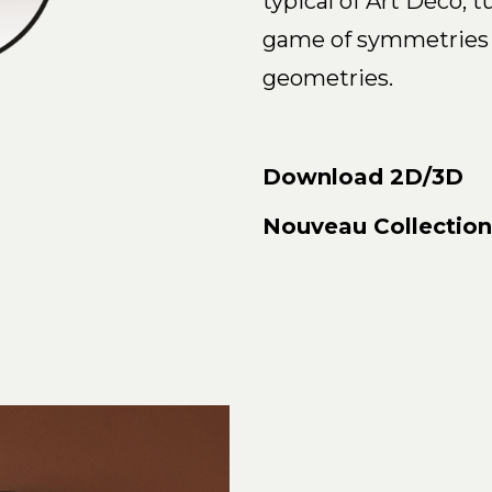
typical of Art Déco, t
game of symmetries 
geometries.
Download 2D/3D
Nouveau Collection