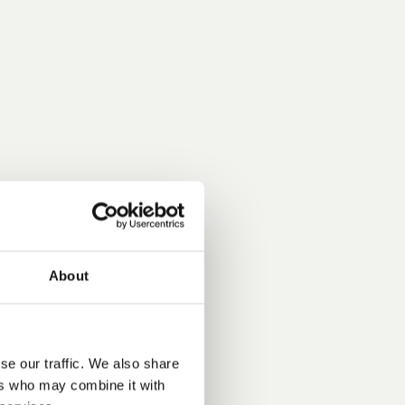
About
nhardt und der
 Sitz in Mailand.
nehmen Hinweise,
se our traffic. We also share
nheit ebenso wie
ers who may combine it with
ren Stil, einen