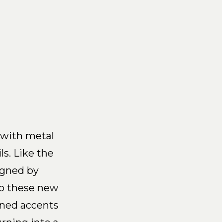
0
 with metal
ls. Like the
igned by
so these new
fined accents