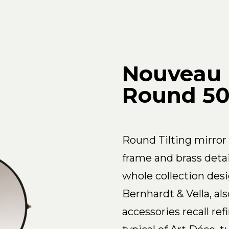
Nouveau
Round 5
Round Tilting mirror
frame and brass detai
whole collection des
Bernhardt & Vella, al
accessories recall re