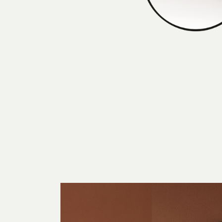
Arco Collection
Beam Collection
Frame
Frieze Kollektion
Noto
Nouveau Collection
Origami Collection
Plateau Collection
Rest Collection
Ribbon Collection
Stand Collection
Swing Collection
Projekte
Über uns