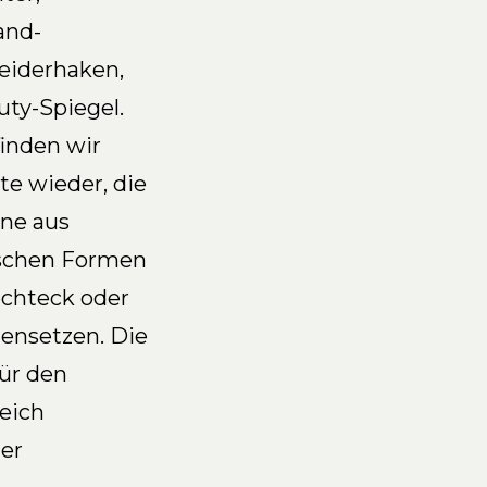
and-
leiderhaken,
ty-Spiegel.
inden wir
e wieder, die
ene aus
ischen Formen
echteck oder
ensetzen. Die
ür den
eich
der