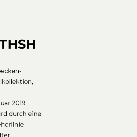
 THSH
ecken-,
kollektion,
uar 2019
ird durch eine
hörlinie
ter,