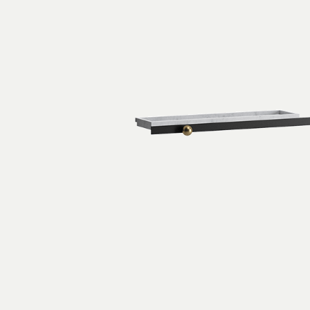
Arco Collection
Beam Collection
Frame
Frieze Kollektion
Noto
Nouveau Collection
Origami Collection
Plateau Collection
Rest Collection
Ribbon Collection
Stand Collection
Swing Collection
Projekte
Über uns