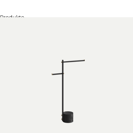
Produkte
Alle Produkte
Möbel & Waschbecken
Badewannen
Duschen
Regale und Bücherregale
Spiegel
Stühle
Beleuchtung
Accessoires
Tapeten
Tippt
Katalogs
Sammlung