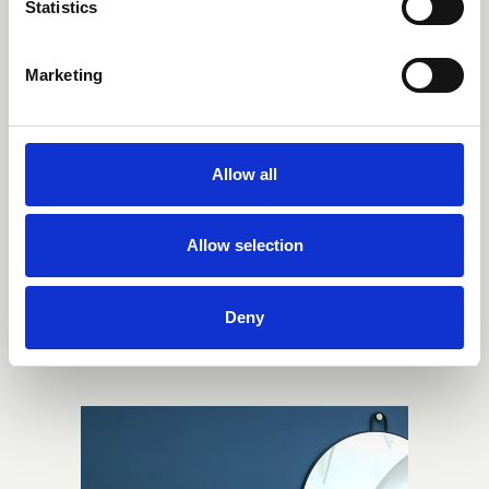
Mailand. Ihr Ausgangspunkt ist die
Statistics
Forschung als ein maieutischer
Prozess, sie nehmen Hinweise, die aus
Marketing
der Kunstwelt stammen können, von
den Meistern der Vergangenheit
ebenso wie von der Architektur, und
Allow all
von diesem Ausgangspunkt aus
kreieren sie ihren Stil, einen
Allow selection
erkennbaren Stil, aber immer
persönlich.
Deny