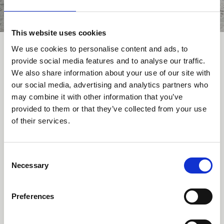
This website uses cookies
We use cookies to personalise content and ads, to
provide social media features and to analyse our traffic.
Designers
We also share information about your use of our site with
our social media, advertising and analytics partners who
may combine it with other information that you’ve
Bernhardt & Vella
provided to them or that they’ve collected from your use
of their services.
Bernhardt-Vella wurde 2008 von
Consent
der deutschen Designerin Ellen
Necessary
Selection
Bernhardt und der italienischen
Innenarchitektin Paola Vella
Preferences
gegründet. Die Firma hat ihren Sitz in