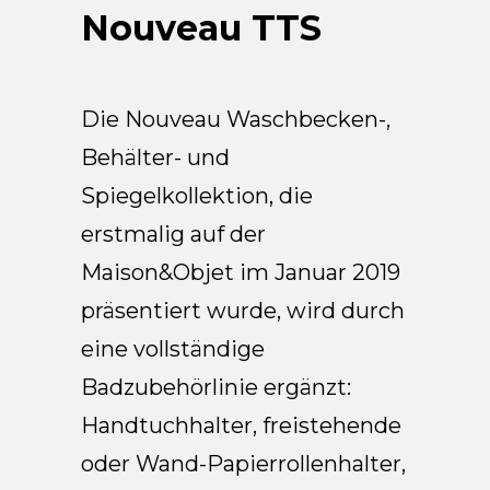
Arco Collection
Nouveau TTS
Beam Collection
Frame
Frieze Kollektion
Die Nouveau Waschbecken-,
Noto
Behälter- und
Nouveau Collection
Spiegelkollektion, die
Origami Collection
erstmalig auf der
Plateau Collection
Maison&Objet im Januar 2019
Rest Collection
Ribbon Collection
präsentiert wurde, wird durch
Stand Collection
eine vollständige
Swing Collection
Badzubehörlinie ergänzt:
Projekte
Handtuchhalter, freistehende
Über uns
oder Wand-Papierrollenhalter,