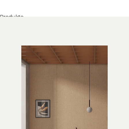
Produkte
Alle Produkte
Möbel & Waschbecken
Badewannen
Duschen
Regale und Bücherregale
Spiegel
Stühle
Beleuchtung
Accessoires
Tapeten
Tippt
Katalogs
Sammlung