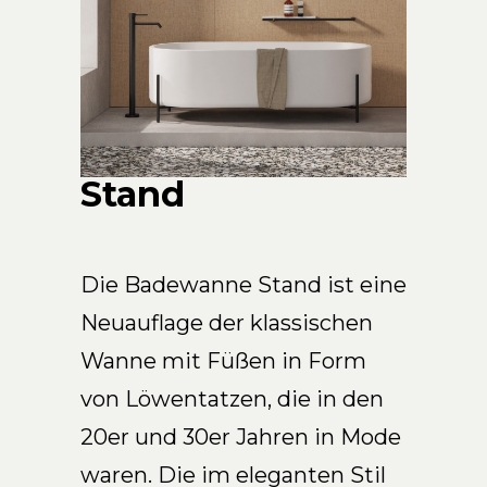
Arco Collection
Beam Collection
Frame
Frieze Kollektion
Noto
Nouveau Collection
Stand
Origami Collection
Plateau Collection
Rest Collection
Die Badewanne Stand ist eine
Ribbon Collection
Neuauflage der klassischen
Stand Collection
Wanne mit Füßen in Form
Swing Collection
Projekte
von Löwentatzen, die in den
Über uns
20er und 30er Jahren in Mode
waren. Die im eleganten Stil