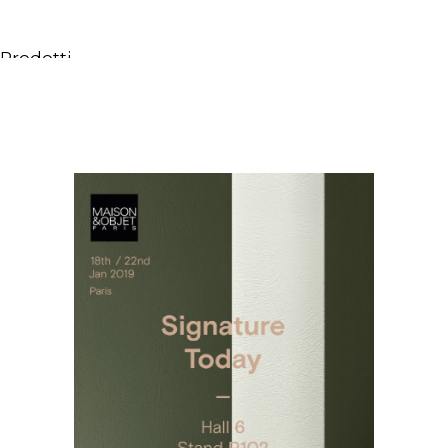
Prodotti
Tutti i Prodotti
Consolle, mobili & lavabi
Vasche Da Bagno
Docce
Contenitori
Specchi
Sedute
Lampade
Accessori
Carta da parati
Rubinetti
Cataloghi
Collezioni