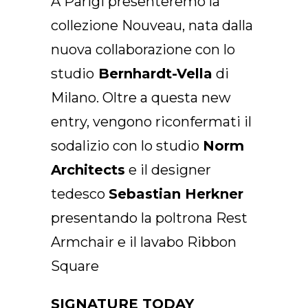
A Parigi presenteremo la
IT
collezione Nouveau, nata dalla
nuova collaborazione con lo
studio
Bernhardt-Vella
di
Milano. Oltre a questa new
entry, vengono riconfermati il
sodalizio con lo studio
Norm
Architects
e il designer
tedesco
Sebastian Herkner
presentando la poltrona Rest
Armchair e il lavabo Ribbon
Square
SIGNATURE TODAY