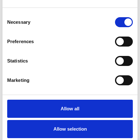
SPENDERE SU EX.T SHOP!
Consent
Ex.t a Architects@Work Norway
Necessary
Selection
Ex.t alla Milano Design Week
Preferences
Grazie per averci fatto visita
Ex.t at Maison&Objet
Statistics
Arco di Mut Design nominato per
l’EDIDA 2019
Marketing
Arco dei Mut Design vince
Archiproducts Design Awards 2018
Sebastian Herkner, designer dell’anno
Allow all
Ex.t al Cersaie 2018
Allow selection