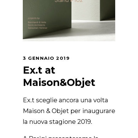
Arco Collection
Beam Collection
Frame
Collezione Frieze
Noto
Collezione Nouveau
3 GENNAIO 2019
Origami Collection
Ex.t at
Collezione Plateau
Collezione Rest
Maison&Objet
Collezione Ribbon
Collezione Stand
Ex.t sceglie ancora una volta
Swing Collection
Maison & Objet per inaugurare
Progetti
Chi siamo
la nuova stagione 2019.