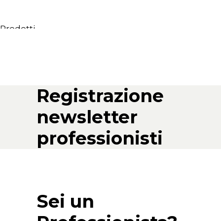
Prodotti
Tutti i Prodotti
Consolle, mobili & lavabi
Vasche Da Bagno
Docce
Registrazione
Contenitori
newsletter
Specchi
Sedute
professionisti
Lampade
Accessori
Carta da parati
Rubinetti
Sei un
Cataloghi
Collezioni