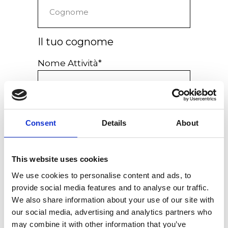
IT
Il tuo cognome
Nome Attività*
Inserisci il nome dell’azienda o
Consent
Details
About
dello studio
Paese*
This website uses cookies
We use cookies to personalise content and ads, to
provide social media features and to analyse our traffic.
We also share information about your use of our site with
Registrami alla lista Ex.t
our social media, advertising and analytics partners who
PROFESSIONAL
may combine it with other information that you’ve