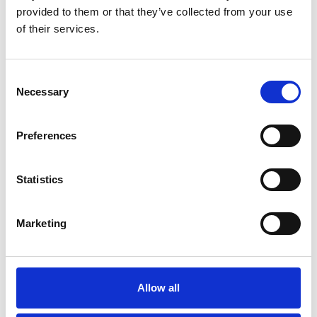
Privacy*
provided to them or that they’ve collected from your use
of their services.
Accetto la
Privacy Policy
Consent
Necessary
Selection
Preferences
Statistics
Le nostre newsletter
Marketing
sono un concentrato di
tutte le ultime novità
di Ex.t.
Allow all
Niente spam – Puoi annullare