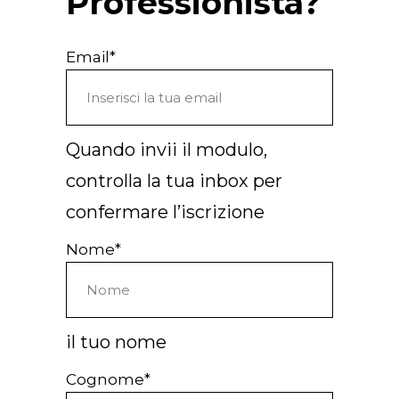
Professionista?
Arco Collection
Beam Collection
Email*
Frame
Collezione Frieze
Noto
Collezione Nouveau
Quando invii il modulo,
Origami Collection
controlla la tua inbox per
Collezione Plateau
confermare l’iscrizione
Collezione Rest
Collezione Ribbon
Nome*
Collezione Stand
Swing Collection
Progetti
il tuo nome
Chi siamo
Cognome*