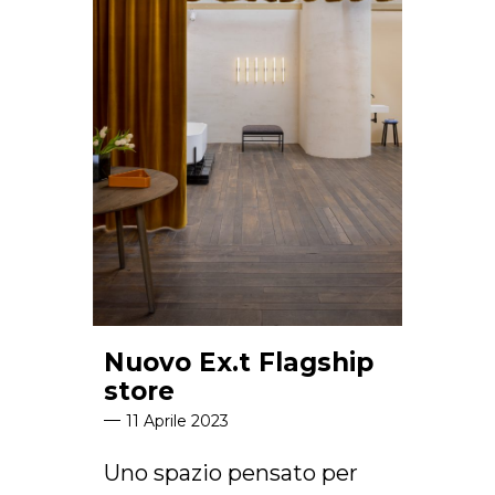
Arco Collection
Beam Collection
Frame
Collezione Frieze
Noto
Collezione Nouveau
Origami Collection
Collezione Plateau
Collezione Rest
Collezione Ribbon
Collezione Stand
Nuovo Ex.t Flagship
Swing Collection
store
Progetti
11 Aprile 2023
Chi siamo
Uno spazio pensato per