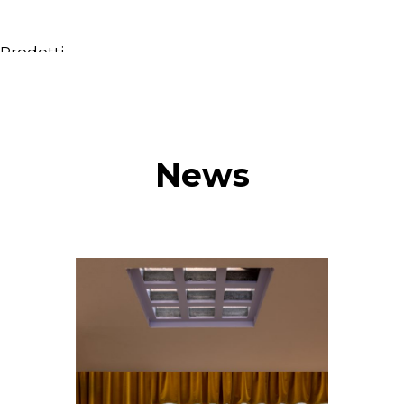
Prodotti
Tutti i Prodotti
Consolle, mobili & lavabi
Vasche Da Bagno
Docce
News
Contenitori
Specchi
Sedute
Lampade
Accessori
Carta da parati
Rubinetti
Cataloghi
Collezioni