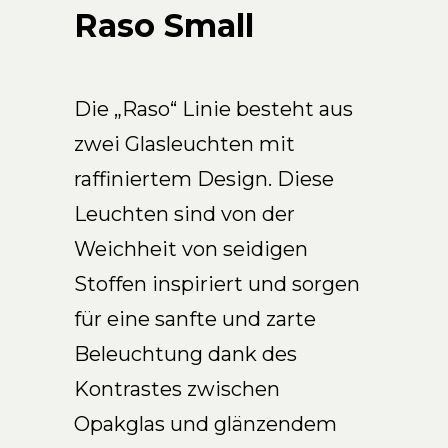
Arco Collection
Raso Small
Beam Collection
Frame
Frieze Kollektion
Die „Raso“ Linie besteht aus
Noto
zwei Glasleuchten mit
Nouveau Collection
raffiniertem Design. Diese
Origami Collection
Leuchten sind von der
Plateau Collection
Weichheit von seidigen
Rest Collection
Ribbon Collection
Stoffen inspiriert und sorgen
Stand Collection
für eine sanfte und zarte
Swing Collection
Beleuchtung dank des
Projekte
Kontrastes zwischen
Über uns
Opakglas und glänzendem