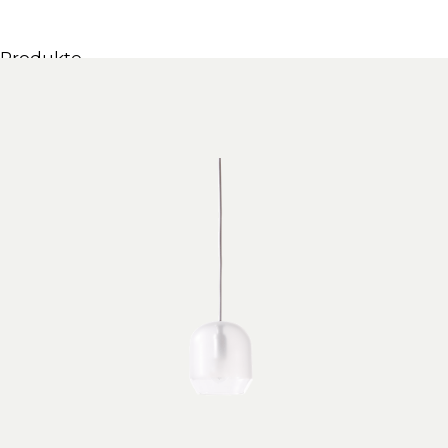
Produkte
Alle Produkte
Möbel & Waschbecken
Badewannen
Duschen
Regale und Bücherregale
Spiegel
Stühle
Beleuchtung
Accessoires
Tapeten
Tippt
Katalogs
Sammlung