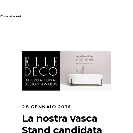
Prodotti
Tutti i Prodotti
Consolle, mobili & lavabi
Vasche Da Bagno
Docce
Contenitori
Specchi
Sedute
Lampade
Accessori
Carta da parati
28 GENNAIO 2016
Rubinetti
La nostra vasca
Cataloghi
Stand candidata
Collezioni