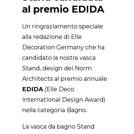
Arco Collection
al premio EDIDA
Beam Collection
Frame
Un ringraziamento speciale
Collezione Frieze
alla redazione di Elle
Noto
Decoration Germany che ha
Collezione Nouveau
Origami Collection
candidato la nostra vasca
Collezione Plateau
Stand, design dei Norm
Collezione Rest
Architects al premio annuale
Collezione Ribbon
EDIDA
(Elle Deco
Collezione Stand
International Design Award)
Swing Collection
Progetti
nella categoria Bagno.
Chi siamo
La vasca da bagno Stand