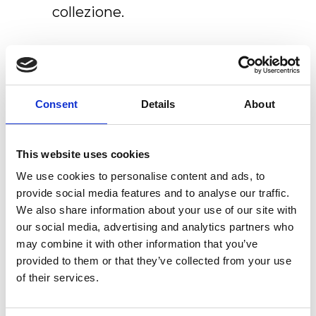
collezione.
I vincitori saranno annunciati
a Milano al il Salone del Mobile
2016. Incrociamo le dita!
Consent
Details
About
This website uses cookies
We use cookies to personalise content and ads, to
provide social media features and to analyse our traffic.
Articoli recenti
We also share information about your use of our site with
our social media, advertising and analytics partners who
Nuovo Ex.t Flagship store
may combine it with other information that you’ve
NOUVEAU CONTEST:VINCI 500€ DA
provided to them or that they’ve collected from your use
SPENDERE SU EX.T SHOP!
of their services.
Ex.t a Architects@Work Norway