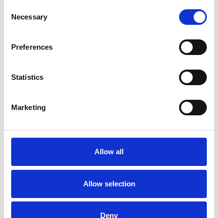
Consent
Ex.t alla Milano Design Week
Necessary
Selection
Grazie per averci fatto visita
Preferences
Ex.t at Maison&Objet
Arco di Mut Design nominato per
Statistics
l’EDIDA 2019
Arco dei Mut Design vince
Marketing
Archiproducts Design Awards 2018
Sebastian Herkner, designer dell’anno
Ex.t al Cersaie 2018
Allow all
Allow selection
Deny