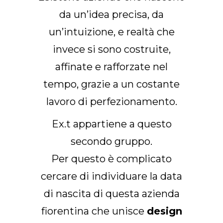
Arco Collection
da un’idea precisa, da
Beam Collection
un’intuizione, e realtà che
Frame
invece si sono costruite,
Collezione Frieze
Noto
affinate e rafforzate nel
Collezione Nouveau
tempo, grazie a un costante
Origami Collection
lavoro di perfezionamento.
Collezione Plateau
Ex.t appartiene a questo
Collezione Rest
Collezione Ribbon
secondo gruppo.
Collezione Stand
Per questo è complicato
Swing Collection
cercare di individuare la data
Progetti
di nascita di questa azienda
Chi siamo
fiorentina che unisce
design