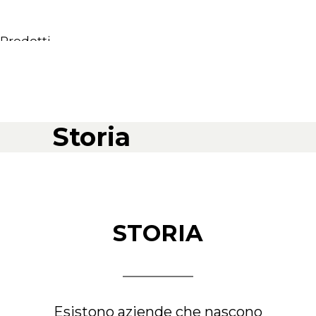
Prodotti
Tutti i Prodotti
Consolle, mobili & lavabi
Vasche Da Bagno
Docce
Storia
Contenitori
Specchi
Sedute
Lampade
Accessori
STORIA
Carta da parati
Rubinetti
Cataloghi
Collezioni
Esistono aziende che nascono