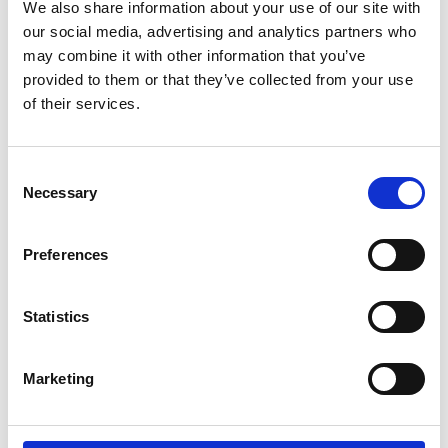
We also share information about your use of our site with
our social media, advertising and analytics partners who
may combine it with other information that you’ve
provided to them or that they’ve collected from your use
of their services.
Nell’evoluzione del brand, i
giovani hanno lasciato spazio
Consent
Necessary
Selection
a designer conosciuti (
Note
Design Studio
,
Norm
Preferences
Architects
,
Sebastian
Herkner
e
Samuel
Statistics
Wilkinson
) grazie ai quali Ex.t
Marketing
si sta affermando sempre di
più a livello internazionale.