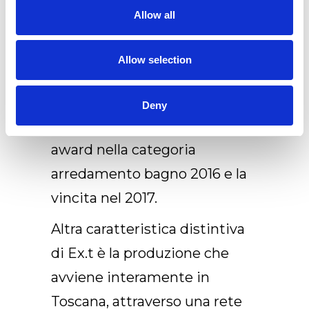
Sono arrivati i primi
Allow all
riconoscimenti fra cui la
vittoria del premio Good
Allow selection
design di Chicago come
Design d’eccellenza 2015, e la
Deny
nomina per il premio Edida
award nella categoria
arredamento bagno 2016 e la
vincita nel 2017.
Altra caratteristica distintiva
di Ex.t è la produzione che
avviene interamente in
Toscana, attraverso una rete