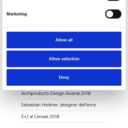
NOUVEAU CONTEST:VINCI 500€ DA
SPENDERE SU EX.T SHOP!
Marketing
Ex.t a Architects@Work Norway
Ex.t alla Milano Design Week
Allow all
Grazie per averci fatto visita
Allow selection
Ex.t at Maison&Objet
Arco di Mut Design nominato per
l’EDIDA 2019
Deny
Arco dei Mut Design vince
Archiproducts Design Awards 2018
Sebastian Herkner, designer dell’anno
Ex.t al Cersaie 2018