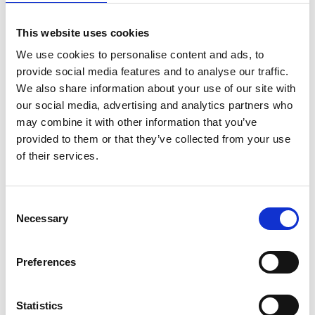
*La lampada Raso verrà
This website uses cookies
spedita gratuitamente solo
We use cookies to personalise content and ads, to
all’interno dei paesi UE.
provide social media features and to analyse our traffic.
We also share information about your use of our site with
our social media, advertising and analytics partners who
Il vincitore verrà annunciato il
may combine it with other information that you’ve
27 Aprile 2016.
provided to them or that they’ve collected from your use
of their services.
Consent
Necessary
Selection
Preferences
Articoli recenti
Statistics
Nuovo Ex.t Flagship store