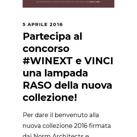
Arco Collection
Beam Collection
Frame
5 APRILE 2016
Collezione Frieze
Partecipa al
Noto
concorso
Collezione Nouveau
#WINEXT e VINCI
Origami Collection
Collezione Plateau
una lampada
Collezione Rest
RASO della nuova
Collezione Ribbon
Collezione Stand
collezione!
Swing Collection
Progetti
Per dare il benvenuto alla
Chi siamo
nuova collezione 2016 firmata
dai Norm.Architects e