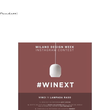
Prodotti
Tutti i Prodotti
Consolle, mobili & lavabi
Vasche Da Bagno
Docce
Contenitori
Specchi
Sedute
Lampade
Accessori
Carta da parati
Rubinetti
Cataloghi
Collezioni