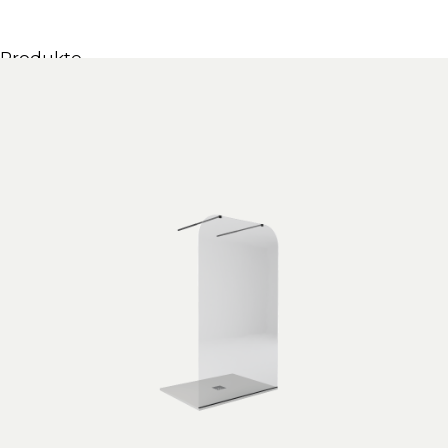
Produkte
Alle Produkte
Möbel & Waschbecken
Badewannen
Duschen
Regale und Bücherregale
Spiegel
Stühle
Beleuchtung
Accessoires
Tapeten
Tippt
Katalogs
Sammlung