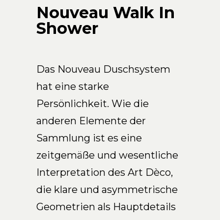
Arco Collection
Nouveau Walk In
Beam Collection
Shower
Frame
Frieze Kollektion
Noto
Das Nouveau Duschsystem
Nouveau Collection
hat eine starke
Origami Collection
Persönlichkeit. Wie die
Plateau Collection
anderen Elemente der
Rest Collection
Ribbon Collection
Sammlung ist es eine
Stand Collection
zeitgemäße und wesentliche
Swing Collection
Interpretation des Art Dèco,
Projekte
die klare und asymmetrische
Über uns
Geometrien als Hauptdetails